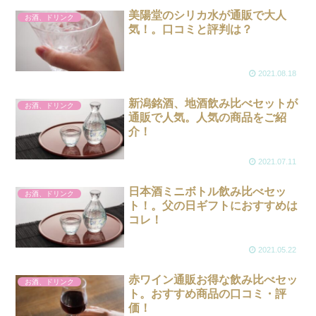
美陽堂のシリカ水が通販で大人
お酒、ドリンク
気！。口コミと評判は？
2021.08.18
新潟銘酒、地酒飲み比べセットが
お酒、ドリンク
通販で人気。人気の商品をご紹
介！
2021.07.11
日本酒ミニボトル飲み比べセッ
お酒、ドリンク
ト！。父の日ギフトにおすすめは
コレ！
2021.05.22
赤ワイン通販お得な飲み比べセッ
お酒、ドリンク
ト。おすすめ商品の口コミ・評
価！