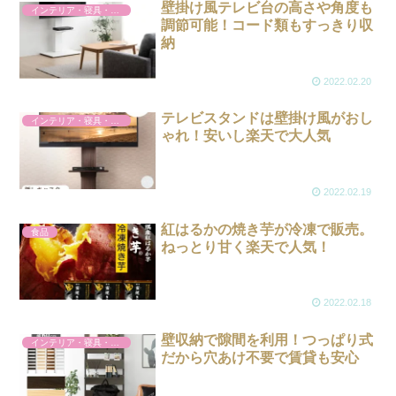
壁掛け風テレビ台の高さや角度も
インテリア・寝具・収納
調節可能！コード類もすっきり収
納
2022.02.20
テレビスタンドは壁掛け風がおし
インテリア・寝具・収納
ゃれ！安いし楽天で大人気
2022.02.19
紅はるかの焼き芋が冷凍で販売。
食品
ねっとり甘く楽天で人気！
2022.02.18
壁収納で隙間を利用！つっぱり式
インテリア・寝具・収納
だから穴あけ不要で賃貸も安心