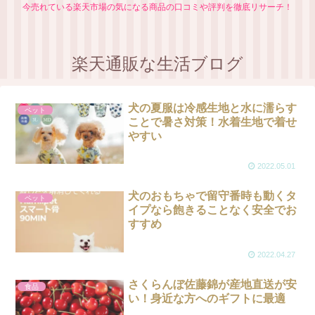
今売れている楽天市場の気になる商品の口コミや評判を徹底リサーチ！
楽天通販な生活ブログ
犬の夏服は冷感生地と水に濡らす
ペット
ことで暑さ対策！水着生地で着せ
やすい
2022.05.01
犬のおもちゃで留守番時も動くタ
ペット
イプなら飽きることなく安全でお
すすめ
2022.04.27
さくらんぼ佐藤錦が産地直送が安
食品
い！身近な方へのギフトに最適