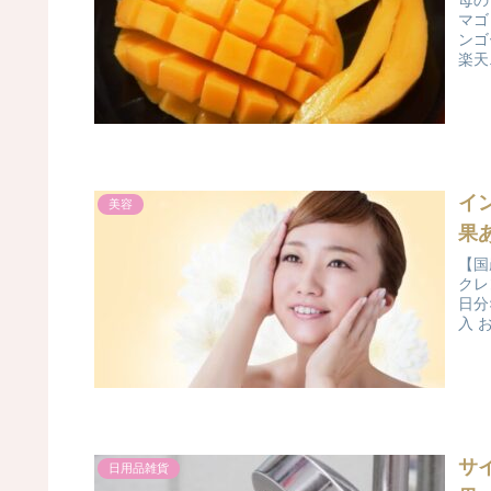
母の
マゴ
ンゴ
楽天.
イ
美容
果
【国
クレ
日分
入 お
サ
日用品雑貨