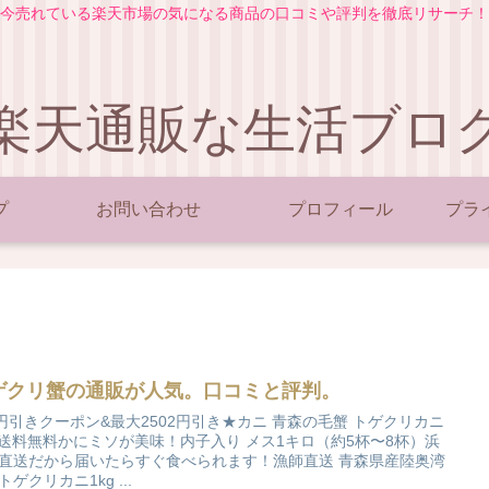
今売れている楽天市場の気になる商品の口コミや評判を徹底リサーチ！
楽天通販な生活ブロ
プ
お問い合わせ
プロフィール
プラ
ゲクリ蟹の通販が人気。口コミと評判。
0円引きクーポン&最大2502円引き★カニ 青森の毛蟹 トゲクリカニ
g 送料無料かにミソが美味！内子入り メス1キロ（約5杯〜8杯）浜
直送だから届いたらすぐ食べられます！漁師直送 青森県産陸奥湾
トゲクリカニ1kg ...