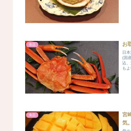
お
食品
日本
(国
込、
もよ
宮
食品
気