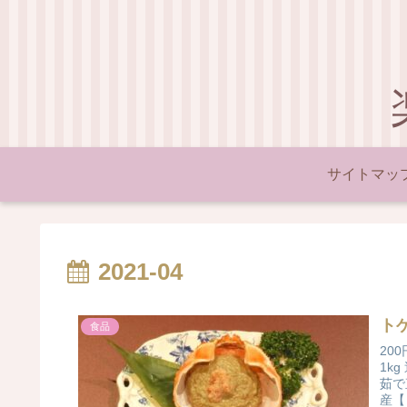
サイトマッ
2021-04
ト
食品
20
1k
茹で
産【