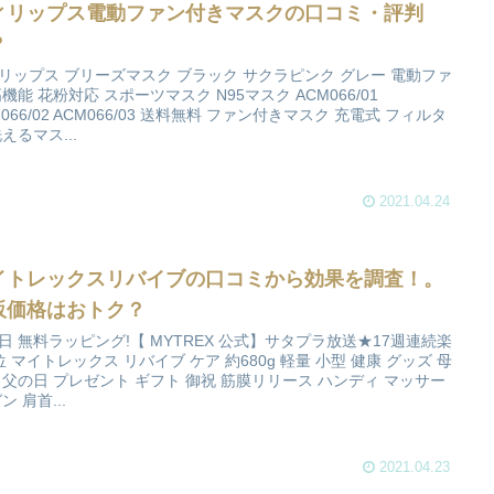
ィリップス電動ファン付きマスクの口コミ・評判
？
リップス ブリーズマスク ブラック サクラピンク グレー 電動ファ
高機能 花粉対応 スポーツマスク N95マスク ACM066/01
M066/02 ACM066/03 送料無料 ファン付きマスク 充電式 フィルタ
洗えるマス...
2021.04.24
イトレックスリバイブの口コミから効果を調査！。
販価格はおトク？
日 無料ラッピング!【 MYTREX 公式】サタプラ放送★17週連続楽
位 マイトレックス リバイブ ケア 約680g 軽量 小型 健康 グッズ 母
 父の日 プレゼント ギフト 御祝 筋膜リリース ハンディ マッサー
ン 肩首...
2021.04.23