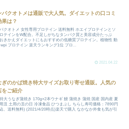
ンパクオトメは通販で大人気。ダイエットの口コミ
効果は？
パクオトメ 女性専用プロテイン 送料無料 ホエイプロテインとソ
ロテインをW配合。不足しがちなタンパク質と美容成分たっぷ
おきかえダイエットにもおすすめの低糖質プロテイン。植物性 動
 wpi プロテイン 楽天ランキング1位 プロ...
2021.04.22
なぎのかば焼き特大サイズお取り寄せ通販。人気の
店をご紹介
特大うなぎ蒲焼き 170g×2本ウナギ 鰻 蒲焼き 蒲焼 国産 国内産 夏
用丑 土用の丑の日 冷凍食品 ひつまぶし ちらし寿司価格：7890円
込、送料無料) (2021/4/20時点)楽天で購入 なかなか外食も気が引