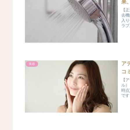
果
【正
去機
入り
ラブ
ア
美容
コ
【ア
ル）
時点
です