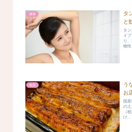
タ
健康
と
タン
イプ
り、
物性
う
食品
お
国産
の土
（税
け...