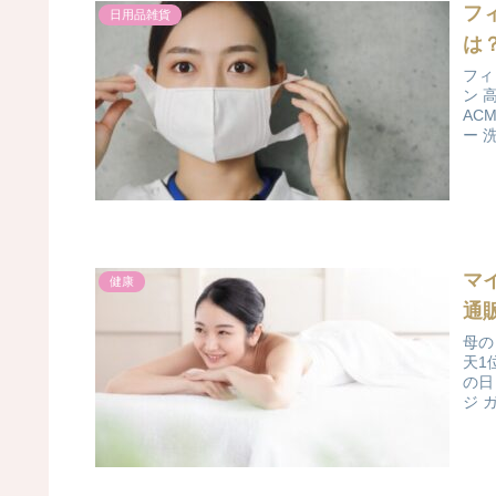
フ
日用品雑貨
は
フィ
ン 
AC
ー 
マ
健康
通
母の
天1
の日
ジ ガ