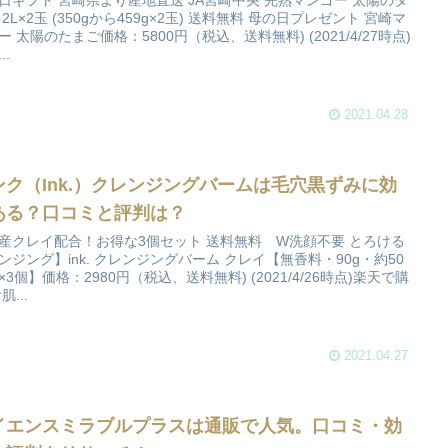
日ギフト 宮崎県より産地直送 JA宮崎中央 完熟マンゴー 太陽のタ
 2L×2玉 (350gから459g×2玉) 送料無料 母の日プレゼント 宮崎マ
ー 太陽のたまご価格：5800円（税込、送料無料) (2021/4/27時点)
..
2021.04.28
ンク（Ink.）クレンジングバームは毛穴黒ずみに効
ある？口コミと評判は？
産クレイ配合！お得な3個セット 送料無料 W洗顔不要 とろける
ンジング】ink. クレンジングバーム クレイ【無香料・90g・約50
×3個】価格：2980円（税込、送料無料) (2021/4/26時点)楽天で購
肌...
2021.04.27
イエンスミラブルプラスは通販で人気。口コミ・効