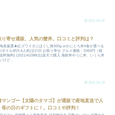
2021.04.30
取り寄せ通販、人気の蟹丼。口コミと評判は？
海産厳選★紅ズワイガニほぐし身300g orかにとろ丼4食が選べる
産/ボイル/約3-4人前)父の日 お取り寄せ グルメ価格：3360円（税
送料無料) (2021/4/28時点)楽天で購入 海鮮丼やうに丼、いくら丼
いけど...
2021.04.29
崎マンゴー【太陽のタマゴ】が通販で産地直送で人
。母の日のギフトに！。口コミや評判！