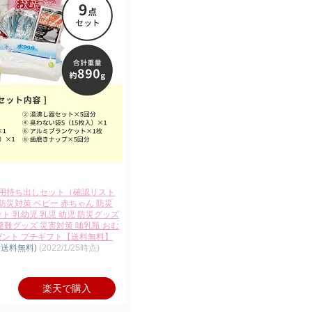
用持ち出しセット（確認リスト
災対策 ベビー 赤ちゃん 防災
ト 乳幼児 乳児 幼児 防災グッズ
避難グッズ 災害対策 哺乳瓶 おむ
ゼント プチギフト【送料無料】
、送料無料)
(2022/1/25時点)
楽天で購入