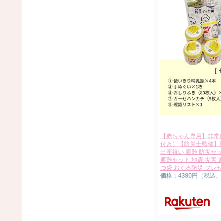
【赤ちゃん専用】非常
付き）【防災士監修】防
出産祝い 避難 防災セッ
避難セット 地震 災害 
つ袋 おくる防災 プレ
価格：4380円（税込