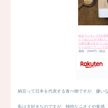
総合ランキング1位受
とう[あらびき] 84g
の納豆菌が生きている健
ナーゼ/ポリアミンサポ
価格：2084円（税込
納豆って日本を代表する食べ物ですが、嫌い
私は大好きなのですが、独特なニオイや食感