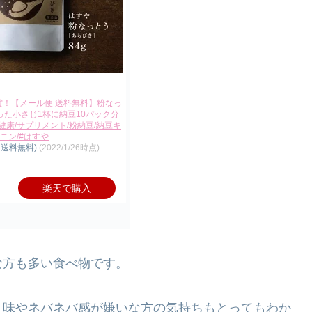
賞！【メール便 送料無料】粉なっ
 たった小さじ1杯に納豆10パック分
康/サプリメント/粉納豆/納豆キ
ニン/#はすや
、送料無料)
(2022/1/26時点)
楽天で購入
な方も多い食べ物です。
、味やネバネバ感が嫌いな方の気持ちもとってもわか