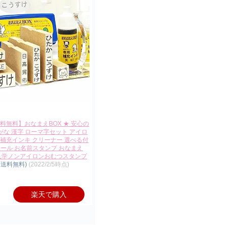
料無料】おなまえBOX ★ 安心の
がな 漢字 ローマ字セット アイロ
補充インキ クリーナー 選べる付
ール お名前スタンプ おなまえ
園入学ノンアイロンおむつスタンプ
、送料無料)
(2022/2/5時点)
楽天で購入