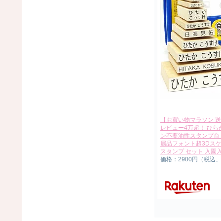
【お買い物マラソン 送
レビュー4万超！ ひら
ン不要油性スタンプ台 
属品フォント超3Dスケ
スタンプ セット 入
価格：2900円（税込