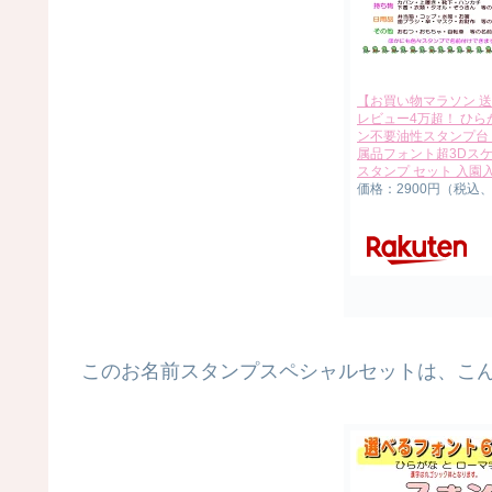
【お買い物マラソン 送
レビュー4万超！ ひら
ン不要油性スタンプ台 
属品フォント超3Dスケ
スタンプ セット 入
価格：2900円（税込
このお名前スタンプスペシャルセットは、こ