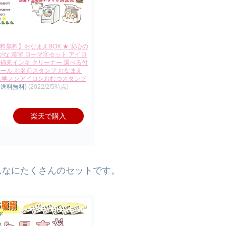
料無料】おなまえBOX ★ 安心の
がな 漢字 ローマ字セット アイロ
補充インキ クリーナー 選べる付
ール お名前スタンプ おなまえ
園入学ノンアイロンおむつスタンプ
、送料無料)
(2022/2/5時点)
楽天で購入
んなにたくさんのセットです。