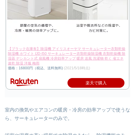
【ブラック在庫有】除湿機 アイリスオーヤマ サーキュレーター衣類乾燥
除湿機 ホワイト IJD-I50 サーキュレーター衣類乾燥除湿機 衣類乾燥機 除
湿器 デシカント式 扇風機 冷房効率アップ 暖房 送風 洗濯物 乾く 省エネ
速乾 除湿 洋服 梅雨
価格：16800円（税込、送料無料)
(2021/5/18時点)
楽天で購入
室内の換気やエアコンの暖房・冷房の効率アップで使うな
ら、サーキュレーターのみで。