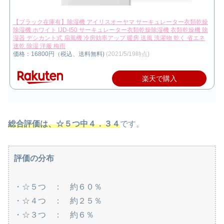
【ブラック在庫有】除湿機 アイリスオーヤマ サーキュレーター衣類乾燥
除湿機 ホワイト IJD-I50 サーキュレーター衣類乾燥除湿機 衣類乾燥機 除
湿器 デシカント式 扇風機 冷房効率アップ 暖房 送風 洗濯物 乾く 省エネ
速乾 除湿 洋服 梅雨
価格：16800円（税込、送料無料)
(2021/5/19時点)
楽天で購入
総合評価は、☆５つ中４．３４
です。
評価の分布
・☆５つ ： 約６０％
・☆４つ ： 約２５％
・☆３つ ： 約６％