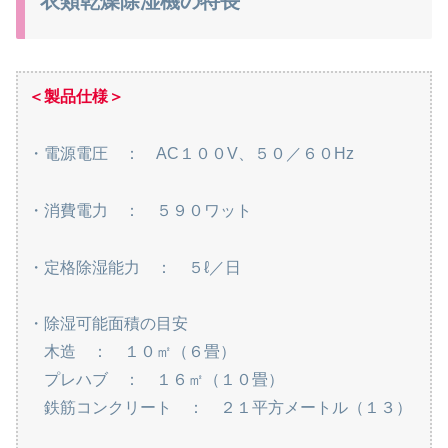
衣類乾燥除湿機の特長
＜製品仕様＞
・電源電圧 ： AC１００V、５０／６０Hz
・消費電力 ： ５９０ワット
・定格除湿能力 ： ５ℓ／日
・除湿可能面積の目安
木造 ： １０㎡（６畳）
プレハブ ： １６㎡（１０畳）
鉄筋コンクリート ： ２１平方メートル（１３）