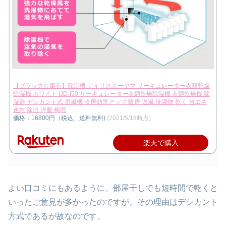
【ブラック在庫有】除湿機 アイリスオーヤマ サーキュレーター衣類乾燥
除湿機 ホワイト IJD-I50 サーキュレーター衣類乾燥除湿機 衣類乾燥機 除
湿器 デシカント式 扇風機 冷房効率アップ 暖房 送風 洗濯物 乾く 省エネ
速乾 除湿 洋服 梅雨
価格：16800円（税込、送料無料)
(2021/5/18時点)
楽天で購入
よい口コミにもあるように、部屋干しでも短時間で乾くと
いったご意見が多かったのですが、その理由はデシカント
方式であるが故なのです。