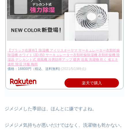
【ブラック在庫有】除湿機 アイリスオーヤマ サーキュレーター衣類乾燥
除湿機 ホワイト IJD-I50 サーキュレーター衣類乾燥除湿機 衣類乾燥機 除
湿器 デシカント式 扇風機 冷房効率アップ 暖房 送風 洗濯物 乾く 省エネ
速乾 除湿 洋服 梅雨
価格：16800円（税込、送料無料)
(2021/5/19時点)
楽天で購入
ジメジメした季節は、ほんとに嫌ですよね。
ジメジメ気持ちが悪いだけではなく、洗濯物も乾かない。