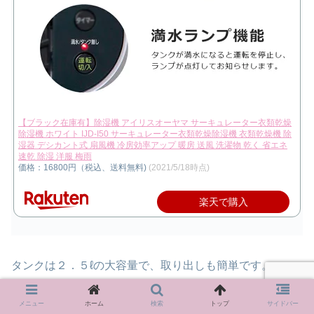
【ブラック在庫有】除湿機 アイリスオーヤマ サーキュレーター衣類乾燥
除湿機 ホワイト IJD-I50 サーキュレーター衣類乾燥除湿機 衣類乾燥機 除
湿器 デシカント式 扇風機 冷房効率アップ 暖房 送風 洗濯物 乾く 省エネ
速乾 除湿 洋服 梅雨
価格：16800円（税込、送料無料)
(2021/5/18時点)
楽天で購入
タンクは２．５ℓの大容量で、取り出しも簡単です。
タンクがいっぱいになると、運転を停止しランプが点灯す
メニュー
ホーム
検索
トップ
サイドバー