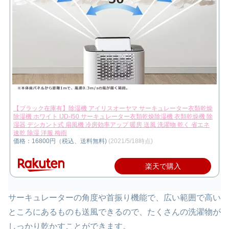
【ブラック在庫有】除湿機 アイリスオーヤマ サーキュレーター衣類乾燥
除湿機 ホワイト IJD-I50 サーキュレーター衣類乾燥除湿機 衣類乾燥機 除
湿器 デシカント式 扇風機 冷房効率アップ 暖房 送風 洗濯物 乾く 省エネ
速乾 除湿 洋服 梅雨
価格：16800円（税込、送料無料)
(2021/5/18時点)
楽天で購入
サーキュレーターの角度や首振り機能で、広い範囲で高い
ところにあるものも送風できるので、たくさんの洗濯物が
しっかり乾かすことができます。