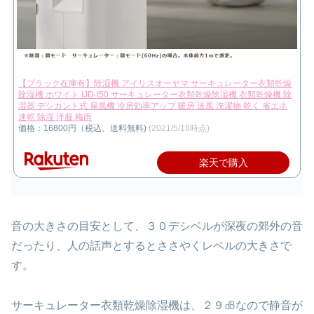
【ブラック在庫有】除湿機 アイリスオーヤマ サーキュレーター衣類乾燥
除湿機 ホワイト IJD-I50 サーキュレーター衣類乾燥除湿機 衣類乾燥機 除
湿器 デシカント式 扇風機 冷房効率アップ 暖房 送風 洗濯物 乾く 省エネ
速乾 除湿 洋服 梅雨
価格：16800円（税込、送料無料)
(2021/5/18時点)
楽天で購入
音の大きさの目安として、３０デシベルが深夜の郊外の音
だったり、人の話声とするとささやくレベルの大きさで
す。
サーキュレーター衣類乾燥除湿機は、２９㏈なので静音が