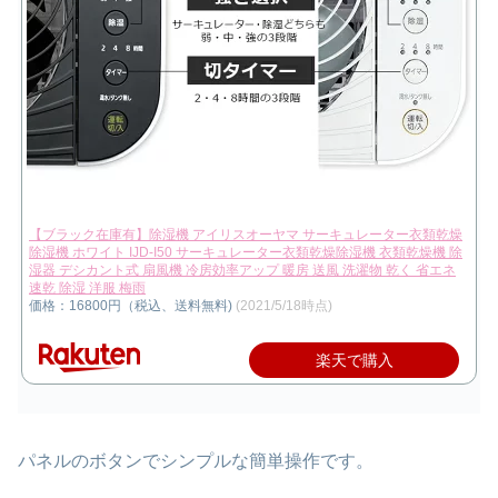
【ブラック在庫有】除湿機 アイリスオーヤマ サーキュレーター衣類乾燥
除湿機 ホワイト IJD-I50 サーキュレーター衣類乾燥除湿機 衣類乾燥機 除
湿器 デシカント式 扇風機 冷房効率アップ 暖房 送風 洗濯物 乾く 省エネ
速乾 除湿 洋服 梅雨
価格：16800円（税込、送料無料)
(2021/5/18時点)
楽天で購入
パネルのボタンでシンプルな簡単操作です。