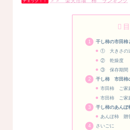
＞＞ 楽天市場 柿 ランキング
チェック！！
目
干し柿の市田柿
① 大きさの
② 乾燥度
③ 保存期間
干し柿 市田柿
市田柿 ご家
市田柿 ご家
干し柿のあんぽ
あんぽ柿 贈
さいごに